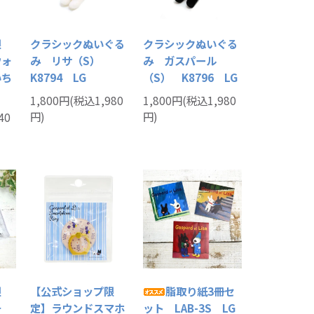
限
クラシックぬいぐる
クラシックぬいぐる
ウォ
み リサ（S）
み ガスパール
いち
K8794 LG
（S） K8796 LG
1,800円(税込1,980
1,800円(税込1,980
円)
円)
40
限
【公式ショップ限
脂取り紙3冊セ
チ
定】ラウンドスマホ
ット LAB-3S LG