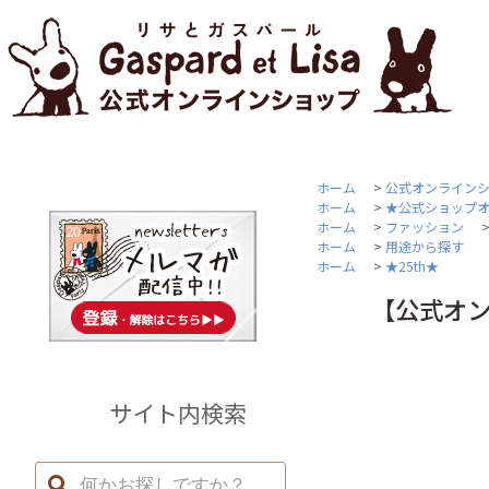
ホーム
>
公式オンライン
ホーム
>
★公式ショップ
ホーム
>
ファッション
ホーム
>
用途から探す
ホーム
>
★25th★
【公式オン
サイト内検索