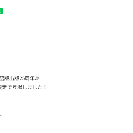
語版出版25周年🎉
限定で登場しました！
、