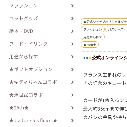
ファッション
ペットグッズ
★公式ショップオリジナルグッ
ファッション
パスケース・
絵本・DVD
用途から探す
フード・ドリンク
★25th★
用途から探す
●
●
●
公式オンライン
★ギフトオプション
フランス生まれのリサ
★キティちゃんコラボ
その記念のキュート
★浮世絵コラボ
カードが1枚入るシ
★25th★
最大約35cmまで
カバンの金具や持ち
★J'adore les fleurs★