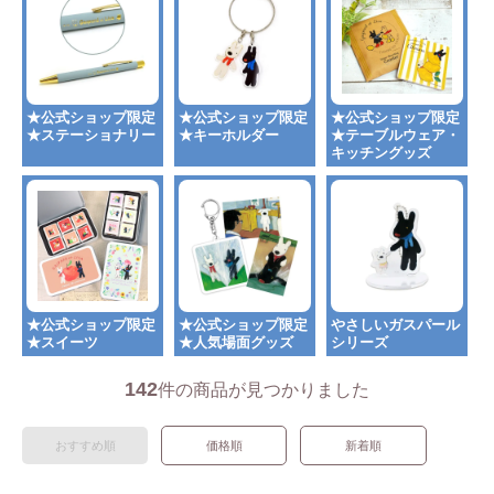
★公式ショップ限定
★公式ショップ限定
★公式ショップ限定
★ステーショナリー
★キーホルダー
★テーブルウェア・
キッチングッズ
★公式ショップ限定
★公式ショップ限定
やさしいガスパール
★スイーツ
★人気場面グッズ
シリーズ
142
件の商品が見つかりました
おすすめ順
価格順
新着順