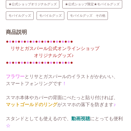
★公式ショップオリジナルグッズ
★公式ショップ限定★モバイルグッズ
モバイルグッズ
モバイルグッズ
モバイルグッズ その他
商品説明
●
●
●
●
●
●
●
●
●
●
●
●
●
●
●
●
●
●
●
●
●
●
●
リサとガスパール公式オンラインショップ
オリジナルグッズ♪
●
●
●
●
●
●
●
●
●
●
●
●
●
●
●
●
●
●
●
●
●
●
●
フラワー
とリサとガスパールのイラストがかわいい、
スマートフォンリングです
！
スマホ本体やカバーの背面にぺたっと貼り付ければ、
マットゴールドのリング
がスマホの落下を防ぎます
♪
スタンドとしても使えるので、
動画視聴
にとっても便利
☆