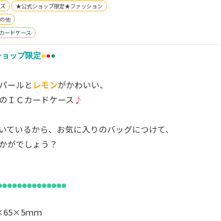
ズ
★公式ショップ限定★ファッション
の他
カードケース
ショップ限定
●
●
●
パールと
レモン
がかわいい、
のＩＣカードケース
♪
いているから、お気に入りのバッグにつけて、
かがでしょう？
●●●●●●●●●●●●●●
×65×5ｍｍ