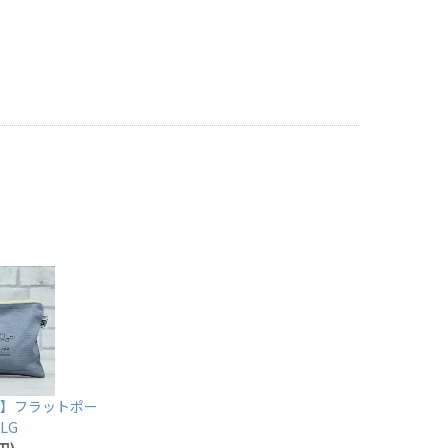
】フラットポー
LG
円)