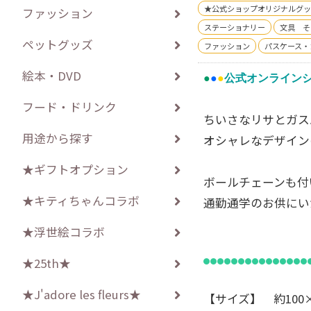
★公式ショップオリジナルグッ
ファッション
ステーショナリー
文具 そ
ペットグッズ
ファッション
パスケース・
絵本・DVD
●
●
●
公式オンライン
フード・ドリンク
ちいさなリサとガス
用途から探す
オシャレなデザイン
★ギフトオプション
ボールチェーンも付
★キティちゃんコラボ
通勤通学のお供にい
★浮世絵コラボ
★25th★
●●●●●●●●●●●●●●●
★J'adore les fleurs★
【サイズ】 約100