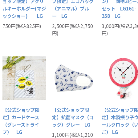
ョップ限定】アクリ
プ限定】エコバッグ
ン） 同柄3ピー
ルキーホルダー(マジ
（アニマル）ブル
セット LG161-
ックショー) LG
ー LG
358 LG
750円(税込825円)
2,500円(税込2,750
3,000円(税込3,3
円)
円)
【公式ショップ限
【公式ショップ限
【公式ショップ
定】カードケース
定】抗菌マスク（コ
定】木製振り子
（グレーストライ
ック）グレー LG
ールクロック（
プ） LG
ご） LG
1,100円(税込1,210