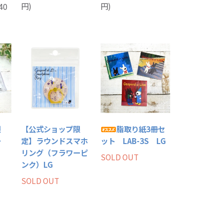
円)
円)
40
限
【公式ショップ限
脂取り紙3冊セ
チ
定】ラウンドスマホ
ット LAB-3S LG
リング（フラワーピ
SOLD OUT
ンク）LG
SOLD OUT