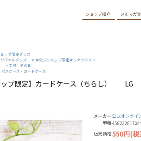
ショップ紹介
メルマガ登
ショップ限定グッズ
オリジナルグッズ
>
★公式ショップ限定★ファッション
ー
>
文具 その他
>
パスケース・カードケース
ョップ限定】カードケース（ちらし） LG
メーカー
公式オンライ
型番
45823281704
550円(税
販売価格