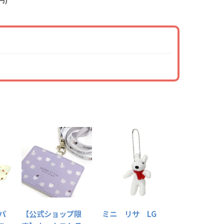
パ
【公式ショップ限
ミニ リサ LG