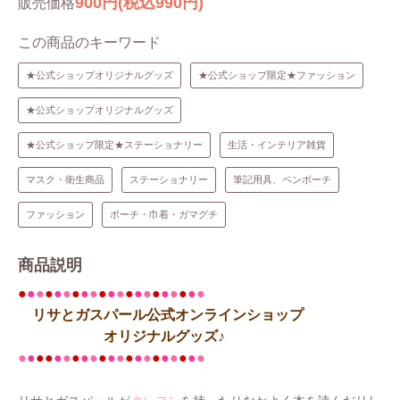
900円(税込990円)
販売価格
この商品のキーワード
★公式ショップオリジナルグッズ
★公式ショップ限定★ファッション
★公式ショップオリジナルグッズ
★公式ショップ限定★ステーショナリー
生活・インテリア雑貨
マスク・衛生商品
ステーショナリー
筆記用具、ペンポーチ
ファッション
ポーチ・巾着・ガマグチ
商品説明
●
●
●
●
●
●
●
●
●
●
●
●
●
●
●
●
●
●
●
●
●
リサとガスパール公式オンラインショップ
オリジナルグッズ♪
●
●
●●
●
●
●
●
●
●
●
●
●
●
●
●
●
●
●
●
●